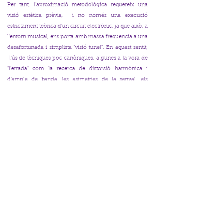
Per tant, l'aproximació metodològica requereix una
visió estètica prèvia, i no només una execució
estrictament teòrica d'un circuit electrònic, ja que això, a
l'entorn musical, ens porta amb massa frequencia a una
desafortunada i simplista "visió tunel". En aquest sentit,
l'ús de tècniques poc canòniques, algunes a la vora de
"l'errada" com la recerca de distorsió harmònica i
d'ample de banda, les asimetries de la senyal, els
desemparellaments d'impedàncies etc...no només són
perfectament acceptables, sinó que es busquen
conscientment, en un esforç per aconseguir aquest
elusiu so musicalment estimulant. Resumint: Mentre el
circuit sigui estable, fiable i raonablement silenciós a
nivell de soroll, qualsevol extravagància, que seria
inacceptable en un entorn més estricte com el de l'alta
fidelitat, en instrument musical pot marcar la diferència
entre un so musical i estimulant i un altre estèril i buit de
contingut . Per tot això, una vegada comprovats els
necessaris criteris de fiabilitat, estabilitat i robustesa
esmentats, la valoració del producte, només és