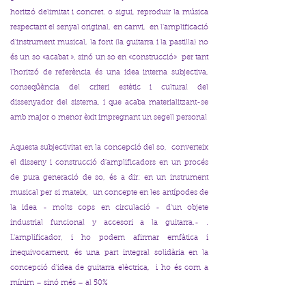
horitzó delimitat i concret. o sigui, reproduir la música
respectant el senyal original, en canvi, en l'amplificació
d'instrument musical, la font (la guitarra i la pastilla) no
és un so «acabat », sinó un so en «construcció» per tant
l'horitzó de referència és una idea interna subjectiva,
conseqüència del criteri estètic i cultural del
dissenyador del sistema, i que acaba materialitzant-se
amb major o menor èxit impregnant un segell personal
Aquesta subjectivitat en la concepció del so, converteix
el disseny i construcció d'amplificadors en un procés
de pura generació de so, és a dir: en un instrument
musical per si mateix, un concepte en les antípodes de
la idea - molts cops en circulació - d'un objete
industrial funcional y accesori a la guitarra.- .
L'amplificador, i ho podem afirmar emfàtica i
inequivocament, és una part integral solidària en la
concepció d'idea de guitarra elèctrica, i ho és com a
mínim – sinó més – al 50%