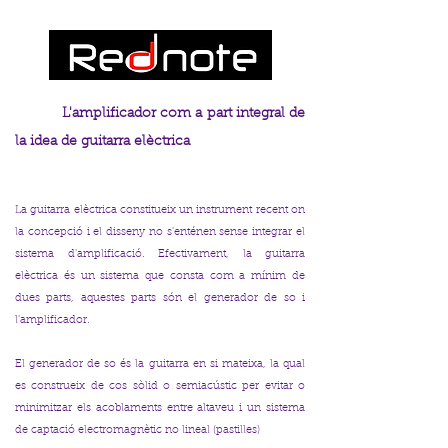
L'amplificador com a part integral de
la idea de guitarra elèctrica
La guitarra elèctrica constitueix un instrument recent on
la concepció i el disseny no s'enténen sense integrar el
sistema d'amplificació. Efectivament, la guitarra
elèctrica és un sistema que consta com a mínim de
dues parts, aquestes parts són el generador de so i
l'amplificador.
El generador de so és la guitarra en si mateixa, la qual
es construeix de cos sòlid o semiacústic per evitar o
minimitzar els acoblaments entre altaveu i un sistema
de captació electromagnètic no lineal (pastilles)