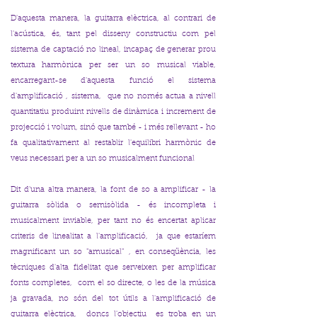
D'aquesta manera, la guitarra elèctrica, al contrari de
l'acústica, és, tant pel disseny constructiu com pel
sistema de captació no lineal, incapaç de generar prou
textura harmònica per ser un so musical viable,
encarregant-se d'aquesta funció el sistema
d'amplificació , sistema, que no només actua a nivell
quantitatiu produint nivells de dinàmica i increment de
projecció i volum, sinó que també - i més rellevant - ho
fa qualitativament al restablir l'equilibri harmònic de
veus necessari per a un so musicalment funcional
Dit d'una altra manera, la font de so a amplificar - la
guitarra sòlida o semisòlida - és incompleta i
musicalment inviable, per tant no és encertat aplicar
criteris de linealitat a l'amplificació, ja que estaríem
magnificant un so "amusical" , en conseqüència, les
tècniques d'alta fidelitat que serveixen per amplificar
fonts completes, com el so directe, o les de la música
ja gravada, no són del tot útils a l'amplificació de
guitarra elèctrica, doncs l'objectiu es troba en un